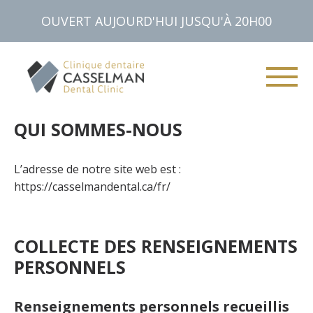
Aller
OUVERT AUJOURD'HUI JUSQU'À 20H00
au
contenu
QUI SOMMES-NOUS
Services
L’adresse de notre site web est :
Clinique
https://casselmandental.ca/fr/
Équipe
Informations
COLLECTE DES RENSEIGNEMENTS
Nous joindre
PERSONNELS
613-764-3090
Renseignements personnels recueillis